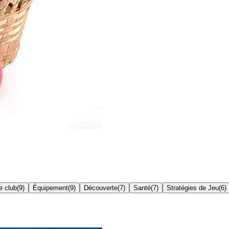
e club
(
9
)
Équipement
(
9
)
Découverte
(
7
)
Santé
(
7
)
Stratégies de Jeu
(
6
)