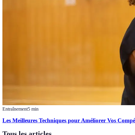
Entraînement
5
min
Les Meilleures Techniques pour Améliorer Vos Compé
Tous les articles