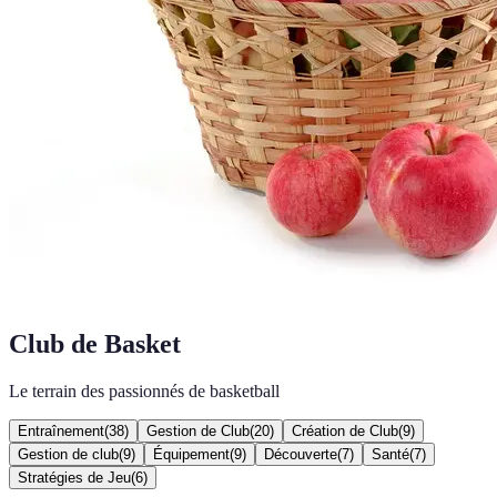
Club de Basket
Le terrain des passionnés de basketball
Entraînement
(
38
)
Gestion de Club
(
20
)
Création de Club
(
9
)
Gestion de club
(
9
)
Équipement
(
9
)
Découverte
(
7
)
Santé
(
7
)
Stratégies de Jeu
(
6
)