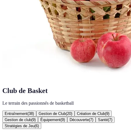
Club de Basket
Le terrain des passionnés de basketball
Entraînement
(
38
)
Gestion de Club
(
20
)
Création de Club
(
9
)
Gestion de club
(
9
)
Équipement
(
9
)
Découverte
(
7
)
Santé
(
7
)
Stratégies de Jeu
(
6
)