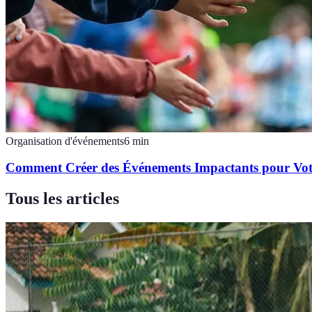
Organisation d'événements
6
min
Comment Créer des Événements Impactants pour Vot
Tous les articles