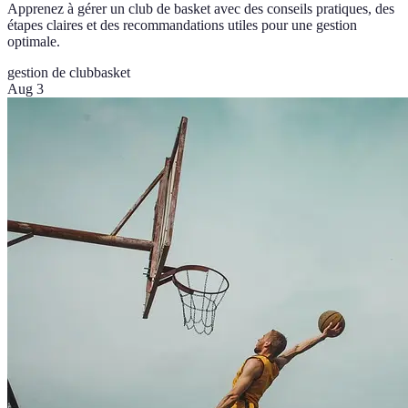
Apprenez à gérer un club de basket avec des conseils pratiques, des
étapes claires et des recommandations utiles pour une gestion
optimale.
gestion de club
basket
Aug 3