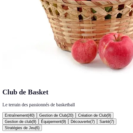
Club de Basket
Le terrain des passionnés de basketball
Entraînement
(
40
)
Gestion de Club
(
20
)
Création de Club
(
9
)
Gestion de club
(
9
)
Équipement
(
9
)
Découverte
(
7
)
Santé
(
7
)
Stratégies de Jeu
(
6
)