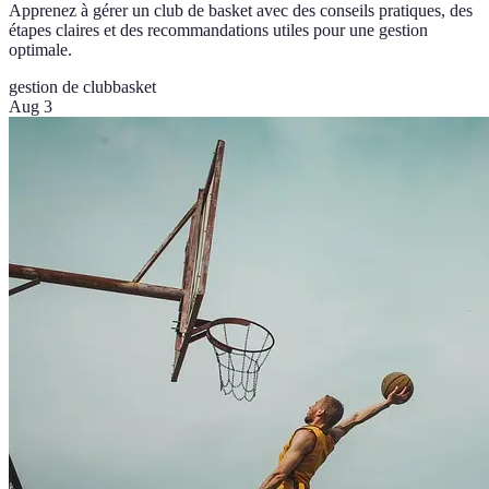
Apprenez à gérer un club de basket avec des conseils pratiques, des
étapes claires et des recommandations utiles pour une gestion
optimale.
gestion de club
basket
Aug 3