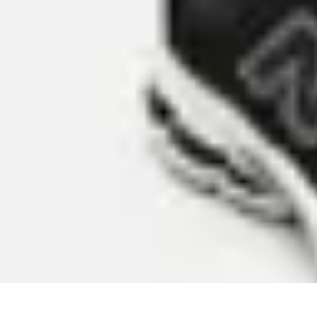
Club de Basket
Rejoindre un Club
Gestion de Club
Création et Gestion de Clubs
Forma
Club de Basket