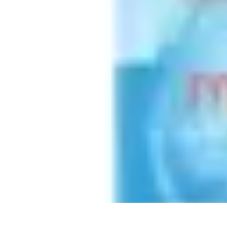
Club de Basket
Rejoindre un Club
Gestion de Club
Création et Gestion de Clubs
Forma
Club de Basket