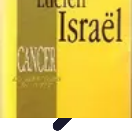
Club de Basket
Rejoindre un Club
Gestion de Club
Création et Gestion de
Clubs
Formation d'Équipe
Coaching et Équipe
Club de Basket