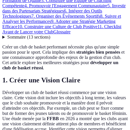
Formation de Qualité
3. Construire une Équipe de Coaching
Compétente
4. Promouvoir l'Engagement Communautaire
5. Investir
dans des Partenariats Stratégiques
6. Intégrer des Outils
Technologiques
7. Organiser des Événements Sportifs
8. Suivre et
Analyser les Performances
9. Adopter une Stratégie Marketing
Efficace
10. Construire une Culture de Club Positive
11. Checklist
Avant de Lancer votre Club
Glossaire
Sommaire
(
13
sections
)
Créer un club de basket performant nécessite plus qu'une simple
passion pour le sport. Cela implique des
stratégies bien pensées
et
une connaissance approfondie des enjeux de la gestion d'un club.
Cet article explore les meilleures stratégies pour
développer un
club de basket réussi
.
1. Créer une Vision Claire
Développer un club de basket réussi commence par une vision
claire. Cette vision doit inclure les objectifs à long terme, les valeurs
que le club souhaite promouvoir et la manière dont il prévoit
d'atteindre ces objectifs. Par exemple, un club peut se fixer comme
but de former des jeunes talents ou de promouvoir le basket féminin.
Une étude menée par la
FFBB
en 2026 a montré que les clubs ayant
une vision clairement définie attirent plus de membres et bénéficient
d'une fidélisation accrue. Identifier cette vision permettra d'aligner