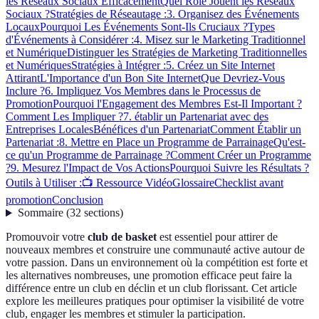
les Réseaux Sociaux Efficacement
Quel Rôle Jouent les Réseaux
Sociaux ?
Stratégies de Réseautage :
3. Organisez des Événements
Locaux
Pourquoi Les Événements Sont-Ils Cruciaux ?
Types
d'Événements à Considérer :
4. Misez sur le Marketing Traditionnel
et Numérique
Distinguer les Stratégies de Marketing Traditionnelles
et Numériques
Stratégies à Intégrer :
5. Créez un Site Internet
Attirant
L'Importance d'un Bon Site Internet
Que Devriez-Vous
Inclure ?
6. Impliquez Vos Membres dans le Processus de
Promotion
Pourquoi l'Engagement des Membres Est-Il Important ?
Comment Les Impliquer ?
7. établir un Partenariat avec des
Entreprises Locales
Bénéfices d'un Partenariat
Comment Établir un
Partenariat :
8. Mettre en Place un Programme de Parrainage
Qu'est-
ce qu'un Programme de Parrainage ?
Comment Créer un Programme
?
9. Mesurez l'Impact de Vos Actions
Pourquoi Suivre les Résultats ?
Outils à Utiliser :
📺 Ressource Vidéo
Glossaire
Checklist avant
promotion
Conclusion
Sommaire
(
32
sections
)
Promouvoir votre
club de basket
est essentiel pour attirer de
nouveaux membres et construire une communauté active autour de
votre passion. Dans un environnement où la compétition est forte et
les alternatives nombreuses, une promotion efficace peut faire la
différence entre un club en déclin et un club florissant. Cet article
explore les meilleures pratiques pour optimiser la visibilité de votre
club, engager les membres et stimuler la participation.