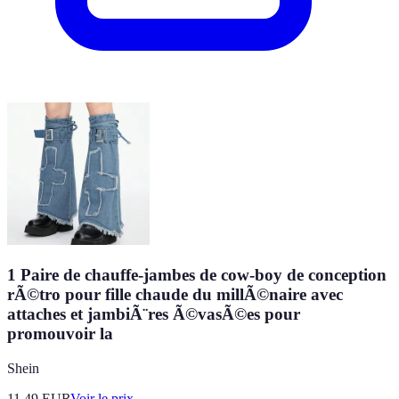
1 Paire de chauffe-jambes de cow-boy de conception
rÃ©tro pour fille chaude du millÃ©naire avec
attaches et jambiÃ¨res Ã©vasÃ©es pour
promouvoir la
Shein
11.49
EUR
Voir le prix