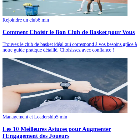
Rejoindre un club
6
min
Comment Choisir le Bon Club de Basket pour Vous
Trouvez le club de basket idéal qui correspond à vos besoins grâce à
notre guide pratique détaillé. Choisissez avec confiance !
Management et Leadership
5
min
Les 10 Meilleures Astuces pour Augmenter
l'Engagement des Joueurs