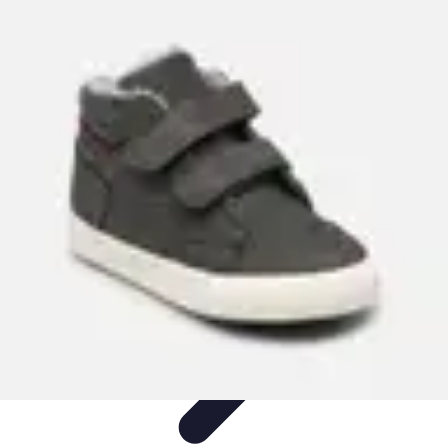
Club de Basket
Rejoindre un Club
Gestion de Club
Création et Gestion de
Clubs
Formation d'Équipe
Coaching et Équipe
Club de Basket