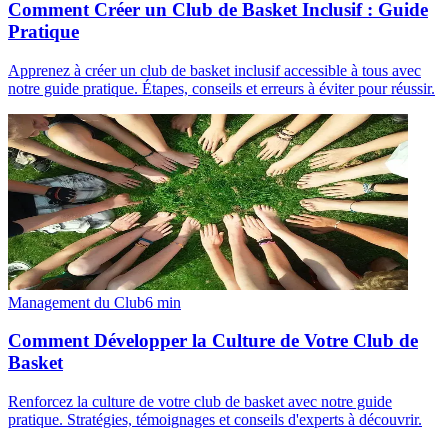
Comment Créer un Club de Basket Inclusif : Guide
Pratique
Apprenez à créer un club de basket inclusif accessible à tous avec
notre guide pratique. Étapes, conseils et erreurs à éviter pour réussir.
Management du Club
6
min
Comment Développer la Culture de Votre Club de
Basket
Renforcez la culture de votre club de basket avec notre guide
pratique. Stratégies, témoignages et conseils d'experts à découvrir.