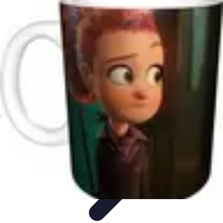
Club de Basket
Rejoindre un Club
Gestion de Club
Création et Gestion de
Clubs
Formation d'Équipe
Coaching et Équipe
Club de Basket