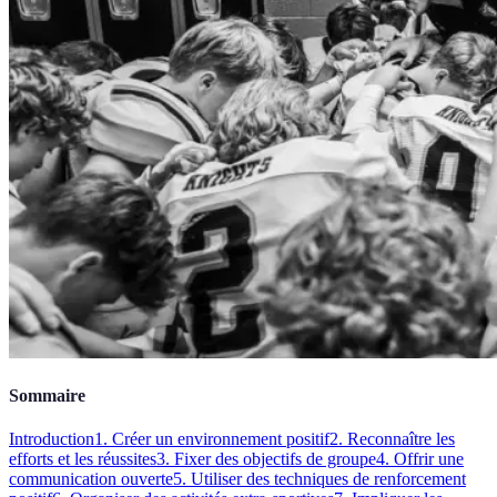
Sommaire
Introduction
1. Créer un environnement positif
2. Reconnaître les
efforts et les réussites
3. Fixer des objectifs de groupe
4. Offrir une
communication ouverte
5. Utiliser des techniques de renforcement