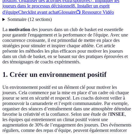
positif
6. Organiser des activités extra-sportives
7. Impliquer les
joueurs dans le processus décisionnel
8. Installer un esprit
d'équipe
Checklist avant achat
Glossaire
📺 Ressource Vidéo
Sommaire
(
12
sections
)
La
motivation
des joueurs dans un club de basket est essentielle
pour garantir l'engagement et la performance de l'équipe. Avec une
concurrence croissante, il est primordial de mettre en place des
stratégies pour stimuler et inspirer chaque athlète. Cet article
présente les méthodes les plus efficaces pour motiver les joueurs
dans un club de basket, en se basant sur des pratiques éprouvées et
des témoignages de coachs expérimentés.
1. Créer un environnement positif
Un environnement positif est un élément clé pour motiver les
joueurs. Cela commence par la mise en place d’un cadre où chaque
joueur se sent en sécurité et respecté. Les coachs doivent veiller à
promouvoir la camaraderie et l’esprit communautaire. Par exemple,
organiser des séances d’entraînement dans une atmosphère détendue
favorise la créativité et la confiance. Selon une étude de l'
INSEE
,
les équipes qui entretiennent un climat positif voient une
augmentation de 30% de l’engagement des joueurs. Des événements
réguliers, comme des repas d’équipe, peuvent également renforcer