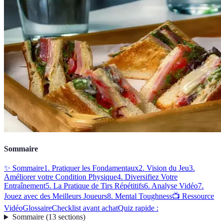
Sommaire
✨ Sommaire
1. Pratiquer les Fondamentaux
2. Vision du Jeu
3.
Améliorer votre Condition Physique
4. Diversifiez Votre
Entraînement
5. La Pratique de Tirs Répétitifs
6. Analyse Vidéo
7.
Jouez avec des Meilleurs Joueurs
8. Mental Toughness
📺 Ressource
Vidéo
Glossaire
Checklist avant achat
Quiz rapide :
Sommaire
(
13
sections
)