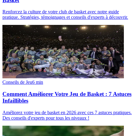
Basket
Renforcez la culture de votre club de basket avec notre guide
pratique. Stratégies, témoignages et conseils d'experts à découvrir.
Conseils de Jeu
6
min
Comment Améliorer Votre Jeu de Basket : 7 Astuces
Infaillibles
Améliorez votre jeu de basket en 2026 avec ces 7 astuces pratiques.
Des conseils d'experts pour tous les niveaux !