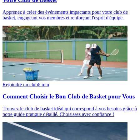
Apprenez à créer des événements impactants pour votre club de
basket, engageant vos membres et renforçant l'esprit d'équipe.
Rejoindre un club
6
min
Comment Choisir le Bon Club de Basket pour Vous
Trouvez le club de basket idéal qui correspond à vos besoins grâce à
notre guide pratique détaillé. Choisissez avec confiance !