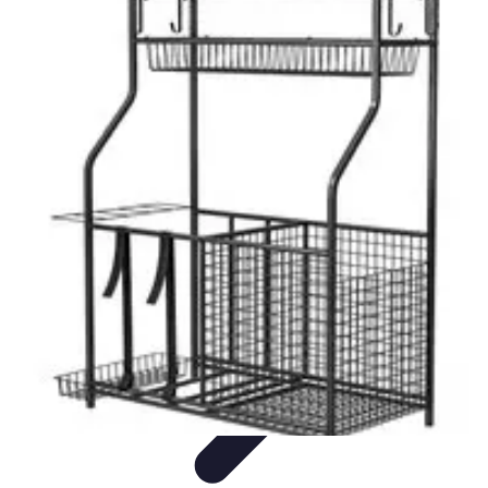
Club de Basket
Rejoindre un Club
Gestion de Club
Création et Gestion de
Clubs
Formation d'Équipe
Coaching et Équipe
Club de Basket