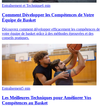
Entraînement et Technique
6
min
Comment Développer les Compétences de Votre
Équipe de Basket
Découvrez comment développer efficacement les compétences de
votre équipe de basket grâce à des méthodes éprouvées et des
conseils pratiques.
Entraînement
5
min
Les Meilleures Techniques pour Améliorer Vos
Compétences au Basket