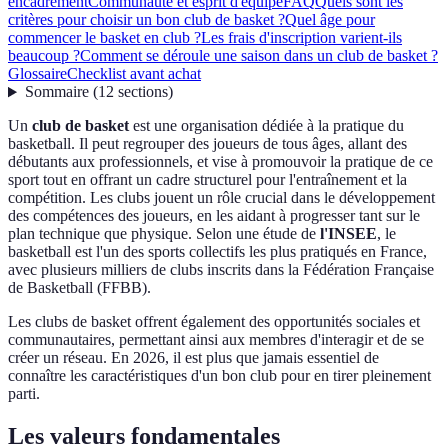
encadrement
Communauté et esprit d'équipe
FAQ
Quels sont les
critères pour choisir un bon club de basket ?
Quel âge pour
commencer le basket en club ?
Les frais d'inscription varient-ils
beaucoup ?
Comment se déroule une saison dans un club de basket ?
Glossaire
Checklist avant achat
Sommaire
(
12
sections
)
Un
club de basket
est une organisation dédiée à la pratique du
basketball. Il peut regrouper des joueurs de tous âges, allant des
débutants aux professionnels, et vise à promouvoir la pratique de ce
sport tout en offrant un cadre structurel pour l'entraînement et la
compétition. Les clubs jouent un rôle crucial dans le développement
des compétences des joueurs, en les aidant à progresser tant sur le
plan technique que physique. Selon une étude de
l'INSEE
, le
basketball est l'un des sports collectifs les plus pratiqués en France,
avec plusieurs milliers de clubs inscrits dans la Fédération Française
de Basketball (FFBB).
Les clubs de basket offrent également des opportunités sociales et
communautaires, permettant ainsi aux membres d'interagir et de se
créer un réseau. En 2026, il est plus que jamais essentiel de
connaître les caractéristiques d'un bon club pour en tirer pleinement
parti.
Les valeurs fondamentales