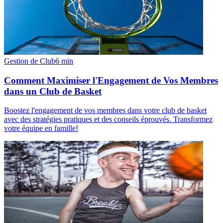
Gestion de Club
6
min
Comment Maximiser l'Engagement de Vos Membres
dans un Club de Basket
Boostez l'engagement de vos membres dans votre club de basket
avec des stratégies pratiques et des conseils éprouvés. Transformez
votre équipe en famille!