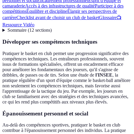
personnel et social
Encadrement professionnel
Esprit d'équipe et
camaraderie
Accès à des infrastructures de qualité
Participer à des
compétitions
Équilibre et discipline
Élargir ses perspectives de
carrière
Checklist avant de choisir un club de basket
Glossaire
📺
Ressource Vidéo
Sommaire
(
12
sections
)
Développer ses compétences techniques
Pratiquer le basket en club permet une progression significative des
compétences techniques. Les entraîneurs professionnels, souvent
issus de formations spécialisées, offrent un encadrement efficace
pour améliorer les fondamentaux des joueurs, qu'il s'agisse de
dribbles, de passes ou de tirs. Selon une étude de
l'INSEE
, la
pratique régulière d'un sport d'équipe comme le basket-ball améliore
non seulement les compétences techniques, mais favorise aussi
l'apprentissage de la tactique du jeu. Par exemple, les joueurs en
club se familiarisent avec des stratégies et des techniques avancées,
ce qui les rend plus compétitifs aux niveaux plus élevés.
Épanouissement personnel et social
Au-delà des compétences sportives, pratiquer le basket en club
contribue à l'épanouissement personnel des individus. La pratique