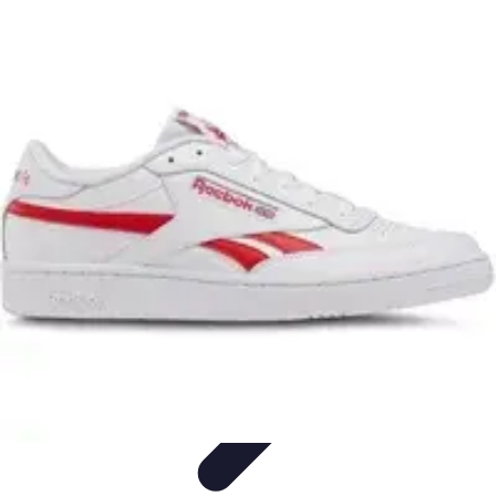
Club de Basket
Rejoindre un Club
Gestion de Club
Création et Gestion de
Clubs
Formation d'Équipe
Coaching et Équipe
Club de Basket