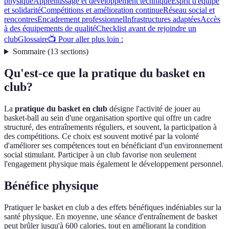
physique
Apprentissage et développement technique
Esprit d'équipe
et solidarité
Compétitions et amélioration continue
Réseau social et
rencontres
Encadrement professionnel
Infrastructures adaptées
Accès
à des équipements de qualité
Checklist avant de rejoindre un
club
Glossaire
📺 Pour aller plus loin :
Sommaire
(
13
sections
)
Qu'est-ce que la pratique du basket en
club?
La
pratique du basket en club
désigne l'activité de jouer au
basket-ball au sein d'une organisation sportive qui offre un cadre
structuré, des entraînements réguliers, et souvent, la participation à
des compétitions. Ce choix est souvent motivé par la volonté
d'améliorer ses compétences tout en bénéficiant d'un environnement
social stimulant. Participer à un club favorise non seulement
l'engagement physique mais également le développement personnel.
Bénéfice physique
Pratiquer le basket en club a des effets bénéfiques indéniables sur la
santé physique. En moyenne, une séance d'entraînement de basket
peut brûler jusqu'à 600 calories, tout en améliorant la condition