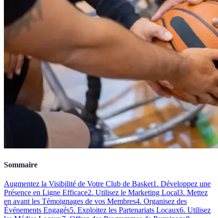
Sommaire
Augmentez la Visibilité de Votre Club de Basket
1. Développez une
Présence en Ligne Efficace
2. Utilisez le Marketing Local
3. Mettez
en avant les Témoignages de vos Membres
4. Organisez des
Événements Engagés
5. Exploitez les Partenariats Locaux
6. Utilisez