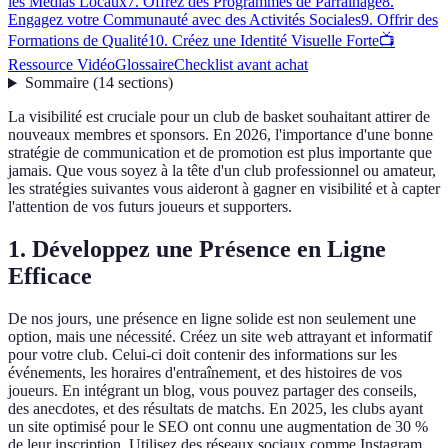
les Médias Locaux
7. Offrez des Programmes de Parrainage
8.
Engagez votre Communauté avec des Activités Sociales
9. Offrir des
Formations de Qualité
10. Créez une Identité Visuelle Forte
📺
Ressource Vidéo
Glossaire
Checklist avant achat
Sommaire
(
14
sections
)
La visibilité est cruciale pour un club de basket souhaitant attirer de
nouveaux membres et sponsors. En 2026, l'importance d'une bonne
stratégie de communication et de promotion est plus importante que
jamais. Que vous soyez à la tête d'un club professionnel ou amateur,
les stratégies suivantes vous aideront à gagner en visibilité et à capter
l'attention de vos futurs joueurs et supporters.
1. Développez une Présence en Ligne
Efficace
De nos jours, une présence en ligne solide est non seulement une
option, mais une nécessité. Créez un site web attrayant et informatif
pour votre club. Celui-ci doit contenir des informations sur les
événements, les horaires d'entraînement, et des histoires de vos
joueurs. En intégrant un blog, vous pouvez partager des conseils,
des anecdotes, et des résultats de matchs. En 2025, les clubs ayant
un site optimisé pour le SEO ont connu une augmentation de 30 %
de leur inscription. Utilisez des réseaux sociaux comme Instagram,