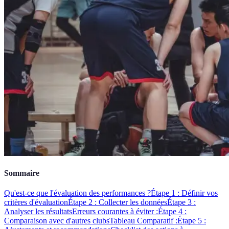
Sommaire
Qu'est-ce que l'évaluation des performances ?
Étape 1 : Définir vos
critères d'évaluation
Étape 2 : Collecter les données
Étape 3 :
Analyser les résultats
Erreurs courantes à éviter :
Étape 4 :
Comparaison avec d'autres clubs
Tableau Comparatif :
Étape 5 :