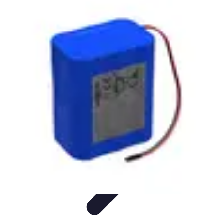
Club de Basket
Rejoindre un Club
Gestion de Club
Création et Gestion de
Clubs
Formation d'Équipe
Coaching et Équipe
Club de Basket