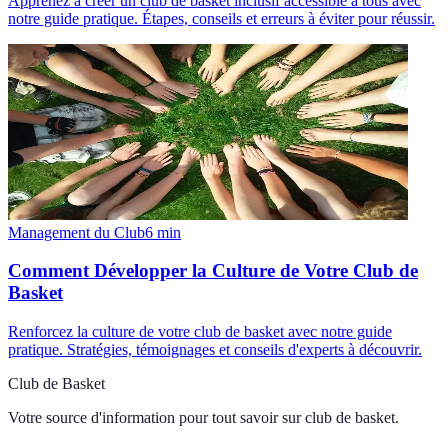
Apprenez à créer un club de basket inclusif accessible à tous avec
notre guide pratique. Étapes, conseils et erreurs à éviter pour réussir.
Management du Club
6
min
Comment Développer la Culture de Votre Club de
Basket
Renforcez la culture de votre club de basket avec notre guide
pratique. Stratégies, témoignages et conseils d'experts à découvrir.
Club de Basket
Votre source d'information pour tout savoir sur
club de basket
.