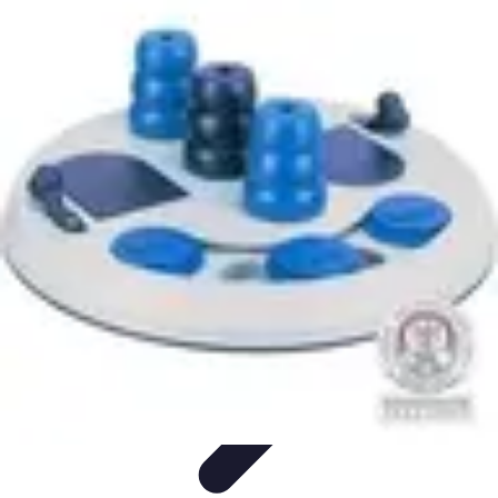
Club de Basket
Rejoindre un Club
Gestion de Club
Création et Gestion de
Clubs
Formation d'Équipe
Coaching et Équipe
Club de Basket