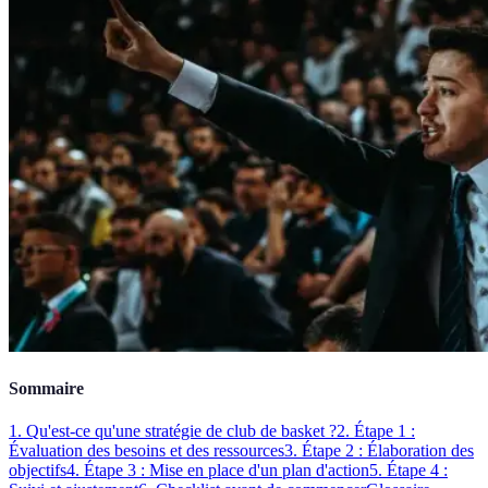
Sommaire
1. Qu'est-ce qu'une stratégie de club de basket ?
2. Étape 1 :
Évaluation des besoins et des ressources
3. Étape 2 : Élaboration des
objectifs
4. Étape 3 : Mise en place d'un plan d'action
5. Étape 4 :