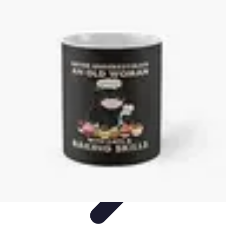
Club de Basket
Rejoindre un Club
Gestion de Club
Création et Gestion de
Clubs
Formation d'Équipe
Coaching et Équipe
Club de Basket