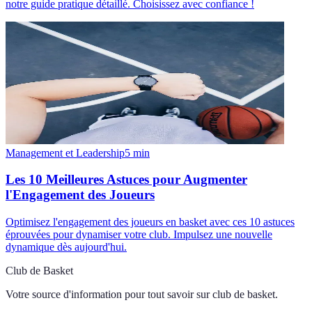
notre guide pratique détaillé. Choisissez avec confiance !
Management et Leadership
5
min
Les 10 Meilleures Astuces pour Augmenter
l'Engagement des Joueurs
Optimisez l'engagement des joueurs en basket avec ces 10 astuces
éprouvées pour dynamiser votre club. Impulsez une nouvelle
dynamique dès aujourd'hui.
Club de Basket
Votre source d'information pour tout savoir sur
club de basket
.