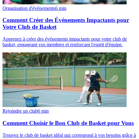
Organisation d'événements
6
min
Comment Créer des Événements Impactants pour
Votre Club de Basket
Apprenez à créer des événements impactants pour votre club de
basket, engageant vos membres et renforçant l'esprit d'équipe.
Rejoindre un club
6
min
Comment Choisir le Bon Club de Basket pour Vous
Trouvez le club de basket idéal qui correspond à vos besoins grâce à