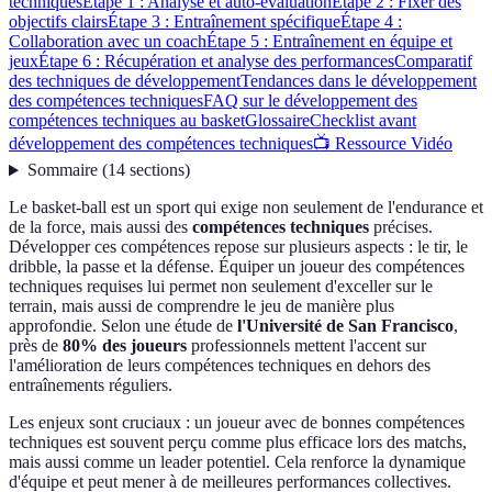
techniques
Étape 1 : Analyse et auto-évaluation
Étape 2 : Fixer des
objectifs clairs
Étape 3 : Entraînement spécifique
Étape 4 :
Collaboration avec un coach
Étape 5 : Entraînement en équipe et
jeux
Étape 6 : Récupération et analyse des performances
Comparatif
des techniques de développement
Tendances dans le développement
des compétences techniques
FAQ sur le développement des
compétences techniques au basket
Glossaire
Checklist avant
développement des compétences techniques
📺 Ressource Vidéo
Sommaire
(
14
sections
)
Le basket-ball est un sport qui exige non seulement de l'endurance et
de la force, mais aussi des
compétences techniques
précises.
Développer ces compétences repose sur plusieurs aspects : le tir, le
dribble, la passe et la défense. Équiper un joueur des compétences
techniques requises lui permet non seulement d'exceller sur le
terrain, mais aussi de comprendre le jeu de manière plus
approfondie. Selon une étude de
l'Université de San Francisco
,
près de
80% des joueurs
professionnels mettent l'accent sur
l'amélioration de leurs compétences techniques en dehors des
entraînements réguliers.
Les enjeux sont cruciaux : un joueur avec de bonnes compétences
techniques est souvent perçu comme plus efficace lors des matchs,
mais aussi comme un leader potentiel. Cela renforce la dynamique
d'équipe et peut mener à de meilleures performances collectives.