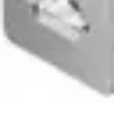
Club de Basket
Rejoindre un Club
Gestion de Club
Création et Gestion de Clubs
Forma
Club de Basket