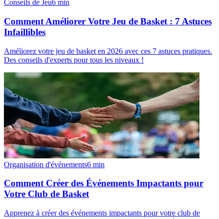
Conseils de Jeu
6
min
Comment Améliorer Votre Jeu de Basket : 7 Astuces
Infaillibles
Améliorez votre jeu de basket en 2026 avec ces 7 astuces pratiques.
Des conseils d'experts pour tous les niveaux !
Organisation d'événements
6
min
Comment Créer des Événements Impactants pour
Votre Club de Basket
Apprenez à créer des événements impactants pour votre club de