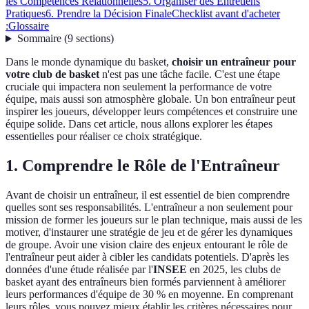
les Compétences Relationnelles
5. Organiser des Entretiens
Pratiques
6. Prendre la Décision Finale
Checklist avant d'acheter
:
Glossaire
Sommaire
(
9
sections
)
Dans le monde dynamique du basket,
choisir un entraîneur pour
votre club de basket
n'est pas une tâche facile. C'est une étape
cruciale qui impactera non seulement la performance de votre
équipe, mais aussi son atmosphère globale. Un bon entraîneur peut
inspirer les joueurs, développer leurs compétences et construire une
équipe solide. Dans cet article, nous allons explorer les étapes
essentielles pour réaliser ce choix stratégique.
1. Comprendre le Rôle de l'Entraîneur
Avant de choisir un entraîneur, il est essentiel de bien comprendre
quelles sont ses responsabilités. L'entraîneur a non seulement pour
mission de former les joueurs sur le plan technique, mais aussi de les
motiver, d'instaurer une stratégie de jeu et de gérer les dynamiques
de groupe. Avoir une vision claire des enjeux entourant le rôle de
l'entraîneur peut aider à cibler les candidats potentiels. D'après les
données d'une étude réalisée par l'
INSEE
en 2025, les clubs de
basket ayant des entraîneurs bien formés parviennent à améliorer
leurs performances d'équipe de 30 % en moyenne. En comprenant
leurs rôles, vous pouvez mieux établir les critères nécessaires pour