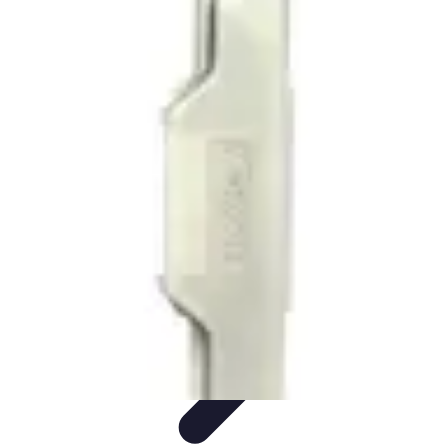
Club de Basket
Rejoindre un Club
Gestion de Club
Création et Gestion de
Clubs
Formation d'Équipe
Coaching et Équipe
Club de Basket