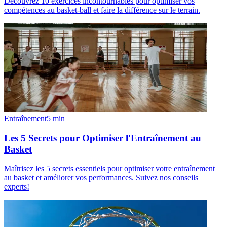
Découvrez 10 exercices incontournables pour optimiser vos
compétences au basket-ball et faire la différence sur le terrain.
Entraînement
5
min
Les 5 Secrets pour Optimiser l'Entraînement au
Basket
Maîtrisez les 5 secrets essentiels pour optimiser votre entraînement
au basket et améliorer vos performances. Suivez nos conseils
experts!