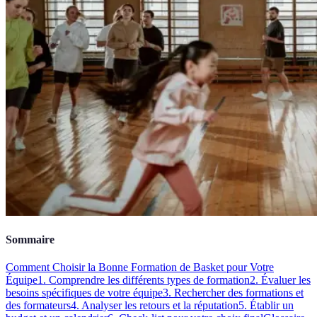
Sommaire
Comment Choisir la Bonne Formation de Basket pour Votre
Équipe
1. Comprendre les différents types de formation
2. Évaluer les
besoins spécifiques de votre équipe
3. Rechercher des formations et
des formateurs
4. Analyser les retours et la réputation
5. Établir un