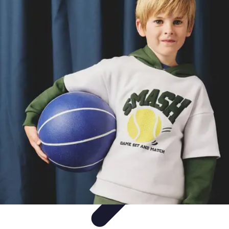
Club de Basket
Rejoindre un Club
Gestion de Club
Création et Gestion de
Clubs
Formation d'Équipe
Coaching et Équipe
Club de Basket