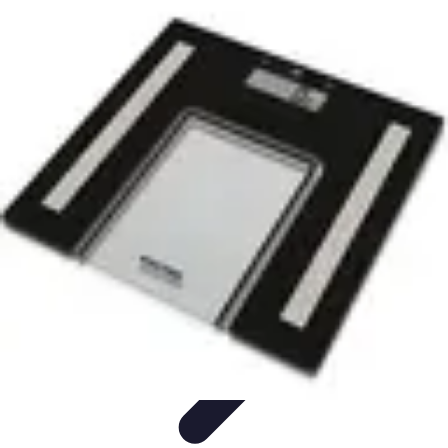
Club de Basket
Rejoindre un Club
Gestion de Club
Création et Gestion de
Clubs
Formation d'Équipe
Coaching et Équipe
Club de Basket