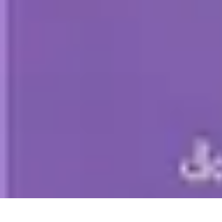
Club de Basket
Rejoindre un Club
Gestion de Club
Création et Gestion de Clubs
Forma
Club de Basket